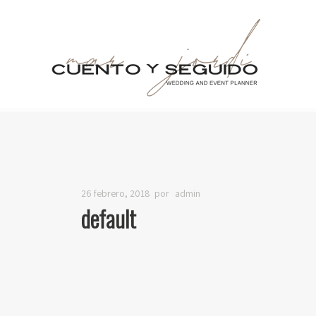
26 febrero, 2018
por
admin
default