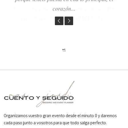
boda con la que tanto habiamos soñado. Por
cualquier otro acontecimiento. Mil besos.
corazón...
eso y mucho más, MIL GRACIAS ! Os
recomiendo que pongais a Cuento y Seguido en
vuestra vida.
Organizamos vuestro gran evento desde el minuto 0 y daremos
cada paso junto a vosotros para que todo salga perfecto.